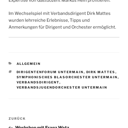
Expertise von Gastdozent Markus Hein profitieren.
Im Wechselspiel mit Verbandsdirigent Dirk Mattes
wurden lehrreiche Erlebnisse, Tipps und
Anmerkungen für Dirigent und Orchester ermöglicht.
KATEGORIEN
ALLGEMEIN
SCHLAGWÖRTER
DIRIGENTENFORUM UNTERMAIN
,
DIRK MATTES
,
SYMPHONISCHES BLASORCHESTER UNTERMAIN
,
VERBANDSDIRIGENT
,
VERBANDSJUGENDORCHESTER UNTERMAIN
Beitragsnavigation
Vorheriger
ZURÜCK
Beitrag
Workshop mit Franz Watz