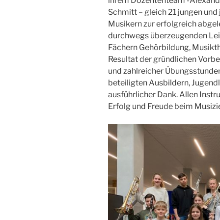
ihrem Dozententeam -Alexander
Schmitt – gleich 21 jungen un
Musikern zur erfolgreich abgel
durchwegs überzeugenden Lei
Fächern Gehörbildung, Musikthe
Resultat der gründlichen Vorbe
und zahlreicher Übungsstunden
beteiligten Ausbildern, Jugend
ausführlicher Dank. Allen Instr
Erfolg und Freude beim Musizi