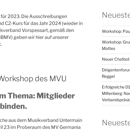
Neueste
s für 2023. Die Ausschreibungen
d C2-Kurs für das Jahr 2024 (wieder in
ikverband Vorspessart, gemäß den
Workshop: Pau
BBMV) geben wir hier auf unserer
Workshop: Grun
.
Mattes
Neuer Chatbot
Dirigentenforu
Reggel
 Workshop des MVU
Erfolgreiche D
Miltenberg: N
um Thema: Mitglieder
Verbandspräsid
 binden.
liche aus dem Musikverband Untermain
Neuest
pril 23 im Proberaum des MV Germania