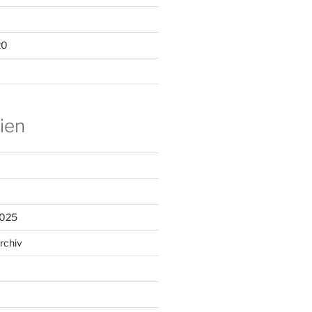
20
ien
2025
rchiv