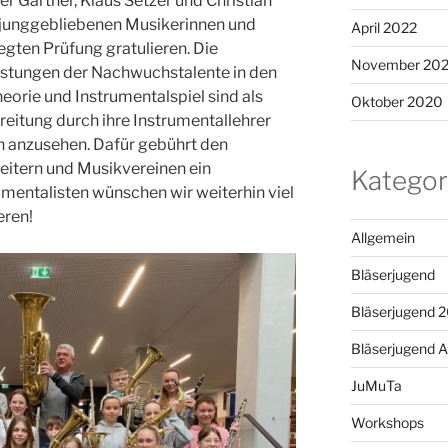
 Gärtner, Klaus Setzer und Christian
d junggebliebenen Musikerinnen und
April 2022
egten Prüfung gratulieren. Die
November 20
stungen der Nachwuchstalente in den
orie und Instrumentalspiel sind als
Oktober 2020
reitung durch ihre Instrumentallehrer
 anzusehen. Dafür gebührt den
leitern und Musikvereinen ein
Kategor
umentalisten wünschen wir weiterhin viel
eren!
Allgemein
Bläserjugend
Bläserjugend 
Bläserjugend A
JuMuTa
Workshops