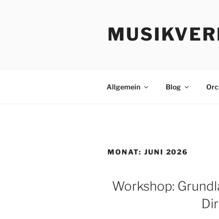
Zum
Inhalt
MUSIKVER
springen
Allgemein
Blog
Orc
MONAT:
JUNI 2026
Workshop: Grundla
Di