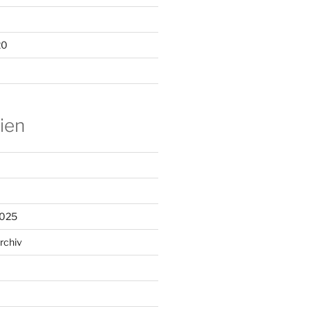
20
ien
2025
rchiv