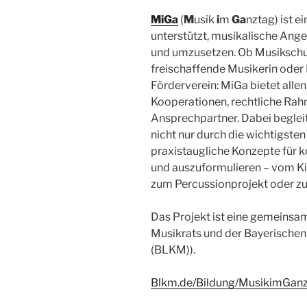
MiGa
(
M
usik
i
m
Ga
nztag) ist e
unterstützt, musikalische Ang
und umzusetzen. Ob Musikschule
freischaffende Musikerin oder 
Förderverein: MiGa bietet alle
Kooperationen, rechtliche R
Ansprechpartner. Dabei beglei
nicht nur durch die wichtigsten
praxistaugliche Konzepte für 
und auszuformulieren – vom Kin
zum Percussionprojekt oder 
Das Projekt ist eine gemeinsam
Musikrats und der Bayerischen
(BLKM)).
Blkm.de/Bildung/MusikimGan