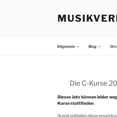
Zum
Inhalt
MUSIKVER
springen
Allgemein
Blog
Orc
Die C-Kurse 2
Dieses Jahr können leider weg
Kurse stattfinden
.
Somit entfallen diese ersatzlo