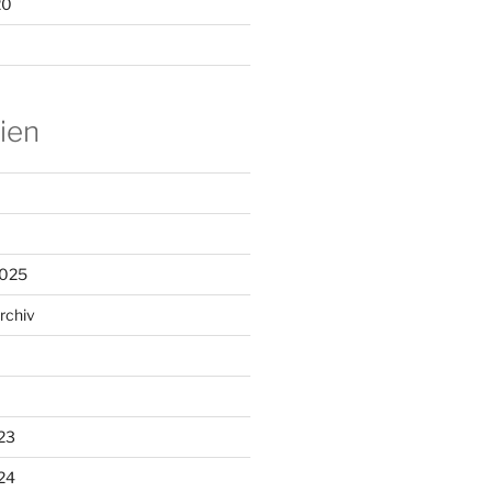
20
ien
2025
rchiv
23
24