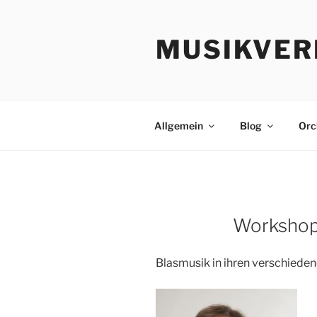
Zum
Inhalt
MUSIKVER
springen
Allgemein
Blog
Orc
Workshop
Blasmusik in ihren verschiede