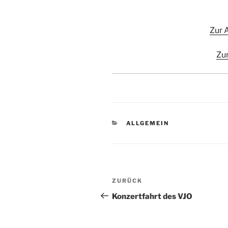
Zur 
Zu
KATEGORIEN
ALLGEMEIN
Beitragsnavigation
Vorheriger
ZURÜCK
Beitrag
Konzertfahrt des VJO