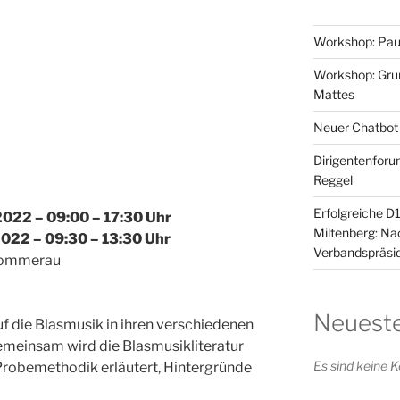
Workshop: Pau
Workshop: Grun
Mattes
Neuer Chatbot
Dirigentenforu
Reggel
Erfolgreiche D
022 – 09:00 – 17:30 Uhr
Miltenberg: N
022 – 09:30 – 13:30 Uhr
Verbandspräsid
 Sommerau
Neuest
f die Blasmusik in ihren verschiedenen
emeinsam wird die Blasmusikliteratur
Es sind keine
e Probemethodik erläutert, Hintergründe