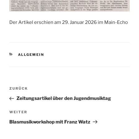
Der Artikel erschien am 29. Januar 2026 im Main-Echo
KATEGORIEN
ALLGEMEIN
Beitragsnavigation
Vorheriger
ZURÜCK
Beitrag
Zeitungsartikel über den Jugendmusiktag
Nächster
WEITER
Beitrag
Blasmusikworkshop mit Franz Watz