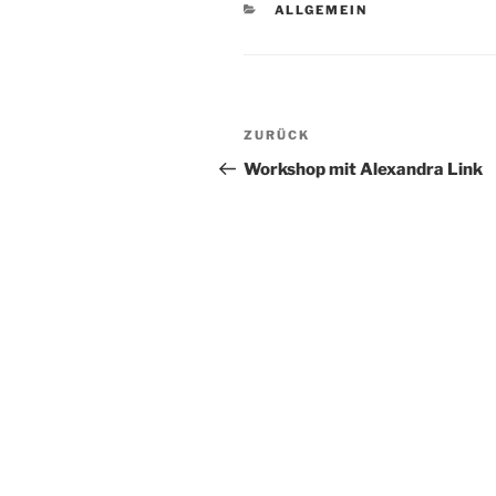
KATEGORIEN
ALLGEMEIN
Beitragsnavigation
Vorheriger
ZURÜCK
Beitrag
Workshop mit Alexandra Link