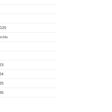
2025
rchiv
23
24
25
26