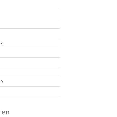
22
20
ien