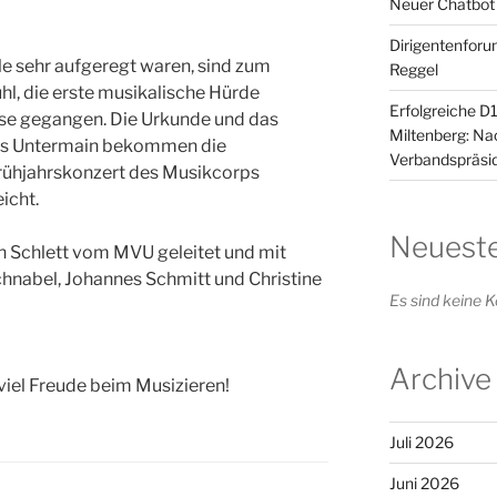
Neuer Chatbot
Dirigentenforu
lle sehr aufgeregt waren, sind zum
Reggel
hl, die erste musikalische Hürde
Erfolgreiche D
se gegangen. Die Urkunde und das
Miltenberg: N
es Untermain bekommen die
Verbandspräsid
ühjahrskonzert des Musikcorps
icht.
Neuest
 Schlett vom MVU geleitet und mit
hnabel, Johannes Schmitt und Christine
Es sind keine
Archive
viel Freude beim Musizieren!
Juli 2026
Juni 2026